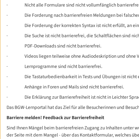
·
Nicht alle Formulare sind nicht vollumfänglich barrierefre
·
Die Forderung nach barrierefreien Meldungen bei falschen
·
Die Forderung der korrekten Syntax ist nicht erfüllt, an e
·
Die Suche ist nicht barrierefrei, die Schaltflächen sind 
·
PDF-Downloads sind nicht barrierefrei.
·
Videos liegen teilweise ohne Audiodeskription und ohne Vo
·
Lernprogramme sind nicht barrierefrei.
·
Die Tastaturbedienbarkeit in Tests und Übungen ist nicht e
·
Anhänge in Foren und Mails sind nicht barrierefrei.
·
Die Erklärung zur Barrierefreiheit ist nicht in Leichter Spr
Das BGW-Lernportal hat das Ziel für alle Besucherinnen und Besuche
Barriere melden! Feedback zur Barrierefreiheit
Sind Ihnen Mängel beim barrierefreien Zugang zu Inhalten unter w
der Seite mit dem Mangel - über das Kontaktformular, welches über