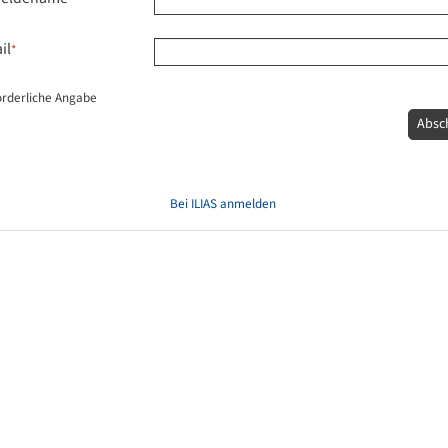
il
*
orderliche Angabe
Absc
Bei ILIAS anmelden